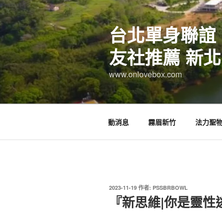
跳
至
台北單身聯誼
主
要
友社推薦 新北
內
容
www.onlovebox.com
動消息
霧眉新竹
法力聖
發
2023-11-19
作者:
PSSBRBOWL
佈
『新思維|你是靈性
於