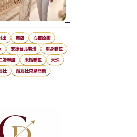
射出
商店
心靈療癒
a
安捷台北裝潢
單身聯誼
二婚聯誼
未婚聯誼
天珠
友社
婚友社常見問題