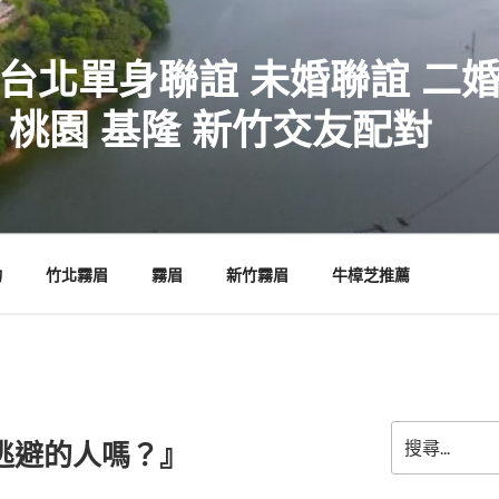
 台北單身聯誼 未婚聯誼 二
 桃園 基隆 新竹交友配對
物
竹北霧眉
霧眉
新竹霧眉
牛樟芝推薦
搜
逃避的人嗎？』
尋
關