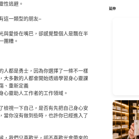
鍵
靈性逃避。
字:
延伸
有這一類型的朋友–
光與愛掛在嘴巴，卻感覺整個人是飄在半
一團糟。
的人都是勇士，因為你選擇了一條不一樣
，大多數的人都會開始透過學習身心靈課
傷、重新定義
身心靈助人工作者的工作領域。
了檢視一下自己，是否有先把自己身心安
，當你沒有做到些時，也許你已經進入了
候，我們只喜歡光，卻不喜歡光會帶來的