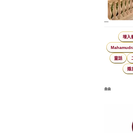
埋入
Mahamudr
童話
婚
自由