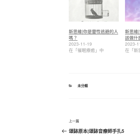
新思維|你是靈性逃避的人
新思維
嗎？
該做什
2023-11-19
2023-1
在「催眠療癒」中
在「新
分
未分類
類
文
上
上一篇
章
一
頌缽原本|頌缽音療師手扎5
篇