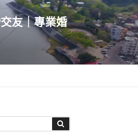
婚交友｜專業婚
搜
尋