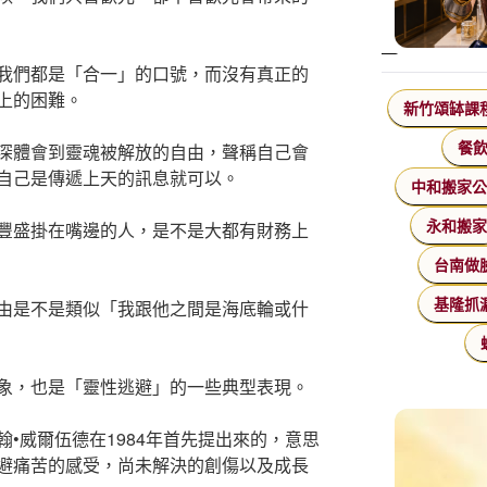
我們都是「合一」的口號，而沒有真正的
上的困難。
新竹頌缽課
深體會到靈魂被解放的自由，聲稱自己會
餐
自己是傳遞上天的訊息就可以。
中和搬家
豐盛掛在嘴邊的人，是不是大都有財務上
永和搬
台南做
由是不是類似「我跟他之間是海底輪或什
基隆抓
象，也是「靈性逃避」的一些典型表現。
•威爾伍德在1984年首先提出來的，意思
避痛苦的感受，尚未解決的創傷以及成長