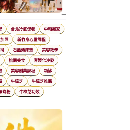
程
台北冷氣保養
中和搬家
飲加盟
新竹身心靈課程
公司
石墨烯床墊
美容教學
家
桃園美食
客製化沙發
臉
美容創業課程
頌缽
漏
牛樟芝
牛樟芝推薦
螺螄粉
牛樟芝功效