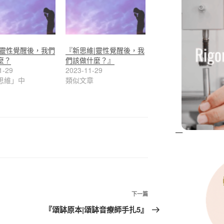
|靈性覺醒後，我們
『新思維|靈性覺醒後，我
麼？
們該做什麼？』
1-29
2023-11-29
思維」中
類似文章
下
下一篇
一
『頌缽原本|頌缽音療師手扎5』
篇