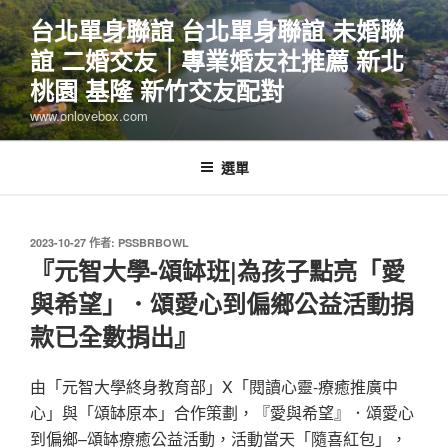
跳
台北單身聯誼 台北單身聯誼 未婚聯
至
誼 二婚交友｜專業婚友社推薦 新北
主
要
桃園 基隆 新竹交友配對
內
www.onlovebox.com
容
選單
發
2023-10-27
作者:
PSSBRBOWL
佈
『元智大學-頌缽班|為孩子點亮「愛
於
與希望」．頌愛心到偏鄉公益活動捐
款已全數捐出』
由「元智大學終身教育部」X「閱讀心靈-療癒推廣中
心」與「頌缽原本」合作策劃，『愛與希望』．頌愛心
到偏鄉–頌缽療癒公益活動，活動當天「隨喜紅包」，