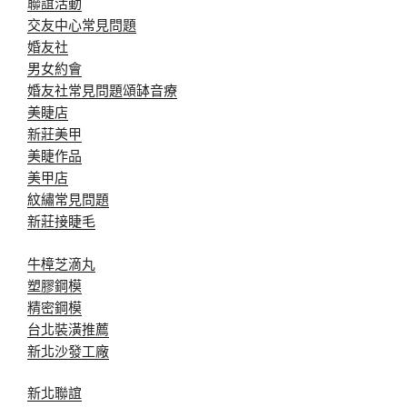
聯誼活動
交友中心常見問題
婚友社
男女約會
婚友社常見問題
頌缽音療
美睫店
新莊美甲
美睫作品
美甲店
紋繡常見問題
新莊接睫毛
牛樟芝滴丸
塑膠鋼模
精密鋼模
台北裝潢推薦
新北沙發工廠
新北聯誼