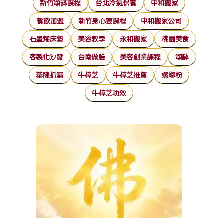
新竹頌缽課程
台北冷氣保養
中和搬家
餐飲加盟
新竹身心靈課程
中和搬家公司
石墨烯床墊
美容教學
永和搬家
桃園美食
客製化沙發
台南做臉
美容創業課程
頌缽
基隆抓漏
牛樟芝
牛樟芝推薦
螺螄粉
牛樟芝功效