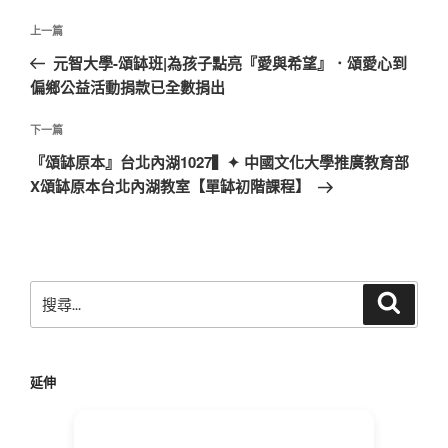
文
上
上一篇
章
一
元智大學-頌缽班|為孩子點亮『愛與希望』．頌愛心到
導
篇
偏鄉公益活動捐款已全數捐出
覽
文
章
下
下一篇
一
『頌缽原本』台北內湖1027▍✦ 中國文化大學推廣教育部
篇
X頌缽原本台北內湖教室【單缽初階課程】
文
章
搜
搜
尋
尋
關
鍵
延伸
字: