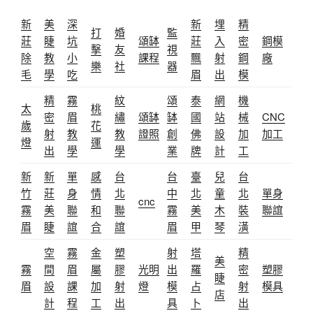
新
美
深
新
埋
精
打
婚
監
莊
睫
坑
頌缽
莊
入
密
鋼模
擊
友
視
除
教
小
課程
飄
射
鋼
廠
樂
社
器
毛
學
吃
眉
出
模
精
霧
紋
頌
泰
網
機
太
桃
密
眉
繡
頌缽
缽
國
站
械
CNC
歲
花
射
教
教
證照
創
佛
設
加
加工
燈
運
出
學
學
業
牌
計
工
新
新
單
感
台
台
臺
兒
台
竹
莊
身
情
北
中
北
童
北
單身
cnc
霧
美
聯
和
聯
霧
美
木
裝
聯誼
眉
睫
誼
合
誼
眉
甲
琴
潢
空
霧
金
塑
射
塔
精
美
霧
間
眉
屬
膠
光明
出
羅
密
塑膠
睫
眉
設
課
加
射
燈
模
占
射
模具
店
計
程
工
出
具
卜
出