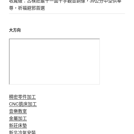
收藏級：古樸莊嚴十一面千手觀音銅像，39公分中型供奉
尊，祈福避邪首選
大方向
精密零件加工
CNC銑床加工
音樂教室
金屬加工
新莊床墊
新北冷氣安裝