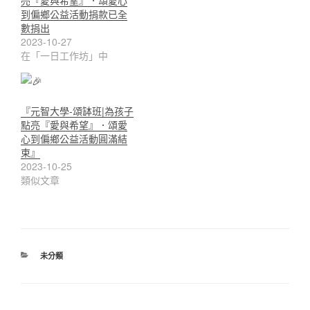
到偏鄉公益活動捐款已全
數捐出
2023-10-27
在「一日工作坊」中
『元智大學-頌缽班|為孩子
點亮『愛與希望』．頌愛
心到偏鄉公益活動圓滿結
束』
2023-10-25
類似文章
分
未分類
類