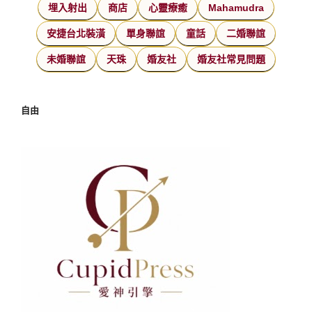
埋入射出
商店
心靈療癒
Mahamudra
安捷台北裝潢
單身聯誼
童話
二婚聯誼
未婚聯誼
天珠
婚友社
婚友社常見問題
自由