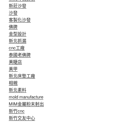
新莊沙發
沙發
客製化沙發
佛牌
金型設計
新北抓漏
cnc工廠
泰國老佛牌
美睫店
美甲
新北床墊工廠
相親
新北素料
mold manufacture
MIM金屬粉末射出
新竹cnc
新竹交友中心