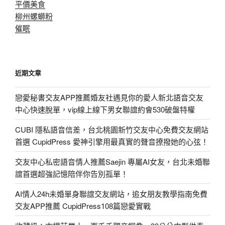
平價美食
柳州螺螄粉
催眠
近期文章
戀愛秘書交友APP推薦婚友社遇見你的愛人新北語音交友
中心快速脫單，vip線上線下男女聯誼約會530破盤特權
CUBI 隱私語音信差，台北桃園新竹交友中心免費交友網站
首選 CupidPress 愛神引擎用最真實的聲音撩撥她的心弦！
交友中心私密語音情人推薦Saejin 專屬AI女友，台北未婚聯
誼首選超強記憶陪伴你告別孤單！
AI情人24h未婚單身聯誼交友網站，追女朋友教學指南免費
交友APP推薦 CupidPress108篇戀愛實戰