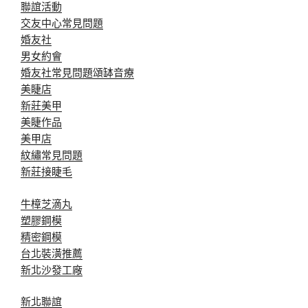
聯誼活動
交友中心常見問題
婚友社
男女約會
婚友社常見問題
頌缽音療
美睫店
新莊美甲
美睫作品
美甲店
紋繡常見問題
新莊接睫毛
牛樟芝滴丸
塑膠鋼模
精密鋼模
台北裝潢推薦
新北沙發工廠
新北聯誼