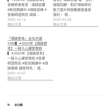
音療師會客室 - 頌缽迴響
個案回饋，對於頌缽師的
#新班開課中 #頌缽音療 #
能力提升與鼓勵都是最直
音療師證照班 頌缽…
接的。 現…
2023-10-14
2023-03-28
類似文章
類似文章
『頌缽原本』台北內湖
1006▍✦2023年【頌缽原
本】一缽入心課堂側拍
▍✦2023年【頌缽原本】
一缽入心課堂側拍 #音療
師證照班 #新班開課中 #頌
缽療癒 課堂特色｜ 透…
2023-10-07
類似文章
分
未分類
類