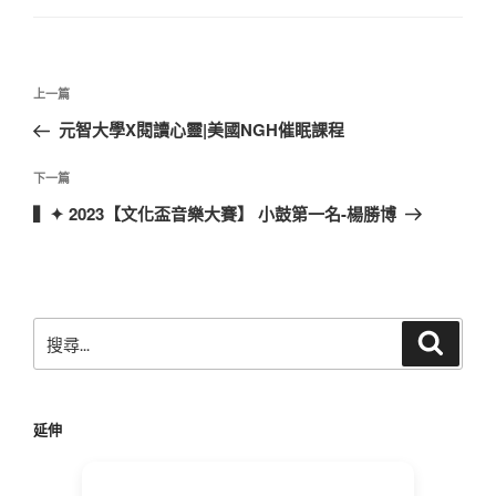
文
上
上一篇
章
一
元智大學X閱讀心靈|美國NGH催眠課程
導
篇
覽
文
下
下一篇
章
一
▍✦ 2023【文化盃音樂大賽】 小鼓第一名-楊勝博
篇
文
章
搜
搜
尋
尋
關
鍵
延伸
字: