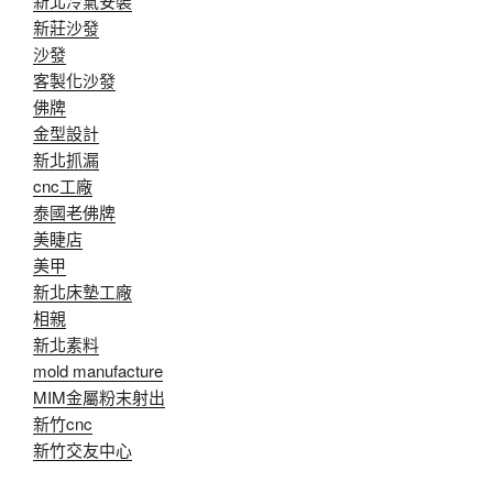
新北冷氣安裝
新莊沙發
沙發
客製化沙發
佛牌
金型設計
新北抓漏
cnc工廠
泰國老佛牌
美睫店
美甲
新北床墊工廠
相親
新北素料
mold manufacture
MIM金屬粉末射出
新竹cnc
新竹交友中心