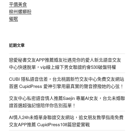
平價美食
柳州螺螄粉
催眠
近期文章
戀愛秘書交友APP推薦婚友社遇見你的愛人新北語音交友
中心快速脫單，vip線上線下男女聯誼約會530破盤特權
CUBI 隱私語音信差，台北桃園新竹交友中心免費交友網站
首選 CupidPress 愛神引擎用最真實的聲音撩撥她的心弦！
交友中心私密語音情人推薦Saejin 專屬AI女友，台北未婚聯
誼首選超強記憶陪伴你告別孤單！
AI情人24h未婚單身聯誼交友網站，追女朋友教學指南免費
交友APP推薦 CupidPress108篇戀愛實戰