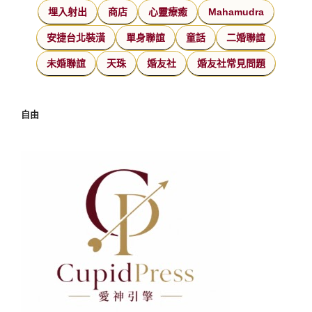
埋入射出
商店
心靈療癒
Mahamudra
安捷台北裝潢
單身聯誼
童話
二婚聯誼
未婚聯誼
天珠
婚友社
婚友社常見問題
自由