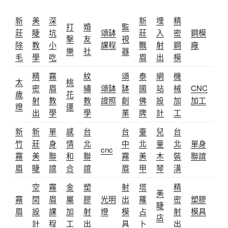
新
美
深
新
埋
精
打
婚
監
莊
睫
坑
頌缽
莊
入
密
鋼模
擊
友
視
除
教
小
課程
飄
射
鋼
廠
樂
社
器
毛
學
吃
眉
出
模
精
霧
紋
頌
泰
網
機
太
桃
密
眉
繡
頌缽
缽
國
站
械
CNC
歲
花
射
教
教
證照
創
佛
設
加
加工
燈
運
出
學
學
業
牌
計
工
新
新
單
感
台
台
臺
兒
台
竹
莊
身
情
北
中
北
童
北
單身
cnc
霧
美
聯
和
聯
霧
美
木
裝
聯誼
眉
睫
誼
合
誼
眉
甲
琴
潢
空
霧
金
塑
射
塔
精
美
霧
間
眉
屬
膠
光明
出
羅
密
塑膠
睫
眉
設
課
加
射
燈
模
占
射
模具
店
計
程
工
出
具
卜
出