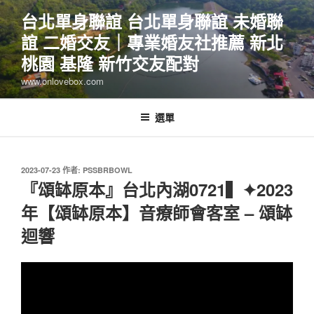
跳
台北單身聯誼 台北單身聯誼 未婚聯
至
誼 二婚交友｜專業婚友社推薦 新北
主
要
桃園 基隆 新竹交友配對
內
www.onlovebox.com
容
選單
發
2023-07-23
作者:
PSSBRBOWL
佈
『頌缽原本』台北內湖0721▍✦2023
於
年【頌缽原本】音療師會客室 – 頌缽
迴響