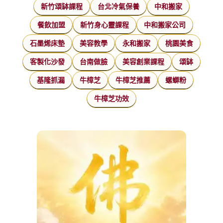
新竹頌缽課程
台北冷氣保養
中和搬家
餐飲加盟
新竹身心靈課程
中和搬家公司
石墨烯床墊
美容教學
永和搬家
桃園美食
客製化沙發
台南做臉
美容創業課程
頌缽
基隆抓漏
牛樟芝
牛樟芝推薦
螺螄粉
牛樟芝功效