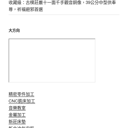
收藏級：古樸莊嚴十一面千手觀音銅像，39公分中型供奉
尊，祈福避邪首選
大方向
精密零件加工
CNC銑床加工
音樂教室
金屬加工
新莊床墊